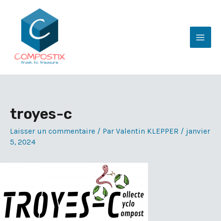
Aller
au
contenu
Mai
Men
troyes-c
Laisser un commentaire
/ Par
Valentin KLEPPER
/
janvier
5, 2024