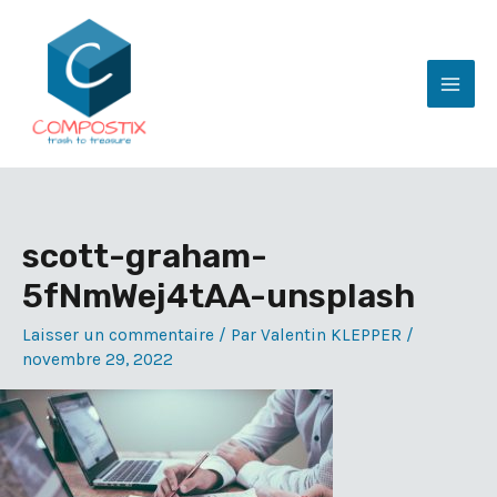
Aller
au
contenu
Mai
Men
scott-graham-
5fNmWej4tAA-unsplash
Laisser un commentaire
/ Par
Valentin KLEPPER
/
novembre 29, 2022