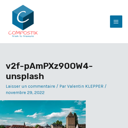
Aller
au
contenu
Mai
Men
v2f-pAmPXz90OW4-
unsplash
Laisser un commentaire
/ Par
Valentin KLEPPER
/
novembre 29, 2022