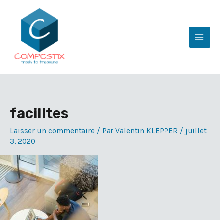
Aller
au
contenu
Mai
Men
facilites
Laisser un commentaire
/ Par
Valentin KLEPPER
/
juillet
3, 2020