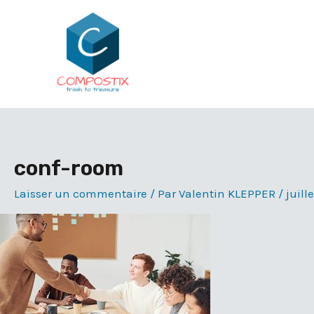
Aller
au
contenu
conf-room
Laisser un commentaire
/ Par
Valentin KLEPPER
/
juill