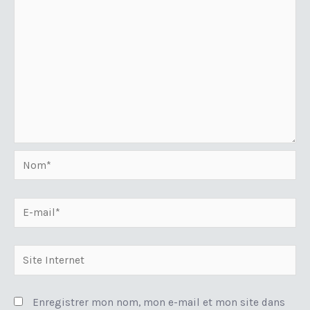
Nom*
E-
mail*
Site
Internet
Enregistrer mon nom, mon e-mail et mon site dans