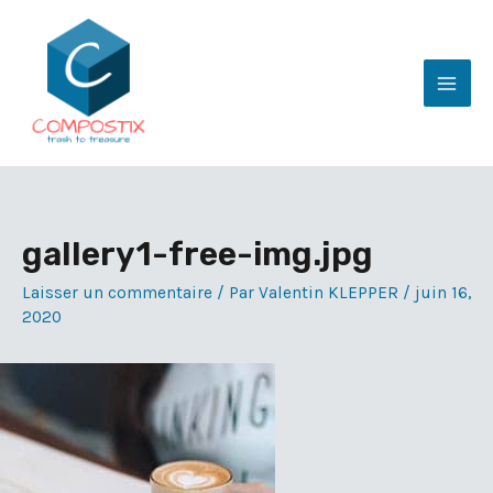
Aller
au
contenu
Mai
Men
gallery1-free-img.jpg
Laisser un commentaire
/ Par
Valentin KLEPPER
/
juin 16,
2020