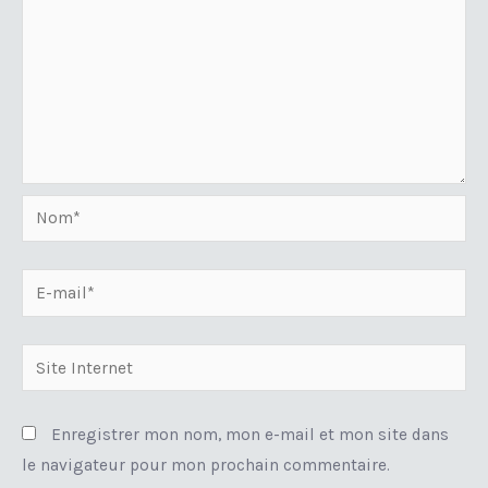
Nom*
E-
mail*
Site
Internet
Enregistrer mon nom, mon e-mail et mon site dans
le navigateur pour mon prochain commentaire.