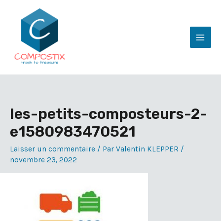
Aller
au
contenu
Mai
Men
les-petits-composteurs-2-
e1580983470521
Laisser un commentaire
/ Par
Valentin KLEPPER
/
novembre 23, 2022